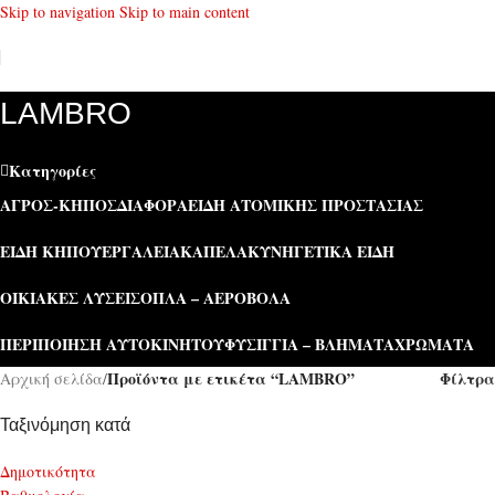
Skip to navigation
Skip to main content
LAMBRO
Κατηγορίες
ΑΓΡΌΣ-ΚΉΠΟΣ
ΔΙΆΦΟΡΑ
ΕΊΔΗ ΑΤΟΜΙΚΉΣ ΠΡΟΣΤΑΣΊΑΣ
ΕΊΔΗ ΚΉΠΟΥ
ΕΡΓΑΛΕΊΑ
ΚΑΠΕΛΑ
ΚΥΝΗΓΕΤΙΚΆ ΕΊΔΗ
ΟΙΚΙΑΚΈΣ ΛΎΣΕΙΣ
ΌΠΛΑ – ΑΕΡΟΒΌΛΑ
ΠΕΡΙΠΟΊΗΣΗ ΑΥΤΟΚΙΝΉΤΟΥ
ΦΥΣΊΓΓΙΑ – ΒΛΉΜΑΤΑ
ΧΡΏΜΑΤΑ
Προϊόντα με ετικέτα “LAMBRO”
Φίλτρα
Αρχική σελίδα
/
Ταξινόμηση κατά
Δημοτικότητα