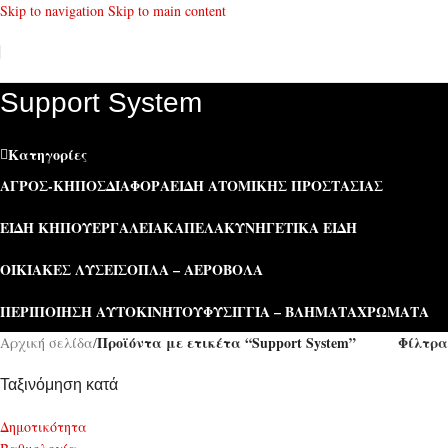
Skip to navigation
Skip to main content
Support System
Κατηγορίες
ΑΓΡΌΣ-ΚΉΠΟΣ
ΔΙΆΦΟΡΑ
ΕΊΔΗ ΑΤΟΜΙΚΉΣ ΠΡΟΣΤΑΣΊΑΣ
ΕΊΔΗ ΚΉΠΟΥ
ΕΡΓΑΛΕΊΑ
ΚΑΠΕΛΑ
ΚΥΝΗΓΕΤΙΚΆ ΕΊΔΗ
ΟΙΚΙΑΚΈΣ ΛΎΣΕΙΣ
ΌΠΛΑ – ΑΕΡΟΒΌΛΑ
ΠΕΡΙΠΟΊΗΣΗ ΑΥΤΟΚΙΝΉΤΟΥ
ΦΥΣΊΓΓΙΑ – ΒΛΉΜΑΤΑ
ΧΡΏΜΑΤΑ
Προϊόντα με ετικέτα “Support System”
Φίλτρα
Αρχική σελίδα
/
Ταξινόμηση κατά
Δημοτικότητα