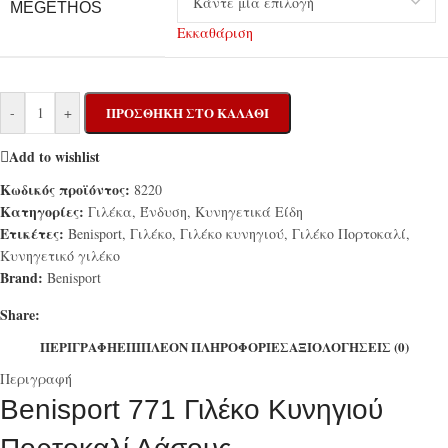
MEGETHOS
Εκκαθάριση
-
+
ΠΡΟΣΘΉΚΗ ΣΤΟ ΚΑΛΆΘΙ
Add to wishlist
Κωδικός προϊόντος:
8220
Κατηγορίες:
Γιλέκα
,
Ένδυση
,
Κυνηγετικά Είδη
Ετικέτες:
Benisport
,
Γιλέκο
,
Γιλέκο κυνηγιού
,
Γιλέκο Πορτοκαλί
,
Κυνηγετικό γιλέκο
Brand:
Benisport
Share:
ΠΕΡΙΓΡΑΦΉ
ΕΠΙΠΛΈΟΝ ΠΛΗΡΟΦΟΡΊΕΣ
ΑΞΙΟΛΟΓΉΣΕΙΣ (0)
Περιγραφή
Benisport 771 Γιλέκο Κυνηγιού