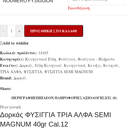
NOUMERO FYSIGGION
Εκκαθάριση
-
+
ΠΡΟΣΘΉΚΗ ΣΤΟ ΚΑΛΆΘΙ
Add to wishlist
Κωδικός προϊόντος:
14165
Κατηγορίες:
Κυνηγετικά Είδη
,
Φυσίγγια
,
Φυσίγγια - Βλήματα
Ετικέτες:
Δορκάς
,
Είδη Κυνηγιού
,
Κυνηγετικά
,
Κυνήγι
,
Κυνηγός
,
ΤΡΙΑ ΑΛΦΑ
,
ΦΥΣΙΓΓΙΑ
,
ΦΥΣΙΓΓΙΑ SEMI MAGNUM
Brand:
Δορκάς
Share:
ΠΕΡΙΓΡΑΦΉ
ΕΠΙΠΛΈΟΝ ΠΛΗΡΟΦΟΡΊΕΣ
ΑΞΙΟΛΟΓΉΣΕΙΣ (0)
Περιγραφή
Δορκάς ΦΥΣΙΓΓΙΑ ΤΡΙΑ ΑΛΦΑ SEMI
MAGNUM 40gr Cal.12