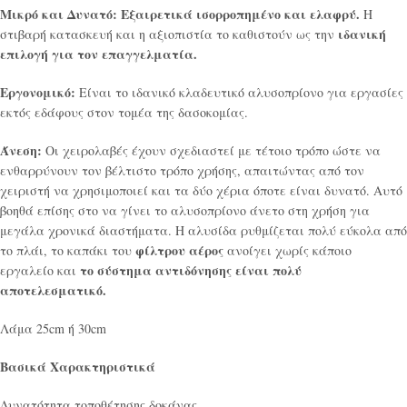
Μικρό και Δυνατό: Εξαιρετικά ισορροπημένο και ελαφρύ.
Η
ιδανική
στιβαρή κατασκευή και η αξιοπιστία το καθιστούν ως την
επιλογή για τον επαγγελματία.
Εργονομικό:
Είναι το ιδανικό κλαδευτικό αλυσοπρίονο για εργασίες
εκτός εδάφους στον τομέα της δασοκομίας.
Άνεση:
Οι χειρολαβές έχουν σχεδιαστεί με τέτοιο τρόπο ώστε να
ενθαρρύνουν τον βέλτιστο τρόπο χρήσης, απαιτώντας από τον
χειριστή να χρησιμοποιεί και τα δύο χέρια όποτε είναι δυνατό. Αυτό
βοηθά επίσης στο να γίνει το αλυσοπρίονο άνετο στη χρήση για
μεγάλα χρονικά διαστήματα. Η αλυσίδα ρυθμίζεται πολύ εύκολα από
φίλτρου αέρος
το πλάι, το καπάκι του
ανοίγει χωρίς κάποιο
το σύστημα αντιδόνησης είναι πολύ
εργαλείο και
αποτελεσματικό.
Λάμα 25cm ή 30cm
Βασικά Χαρακτηριστικά
Δυνατότητα τοποθέτησης δοκάνας.