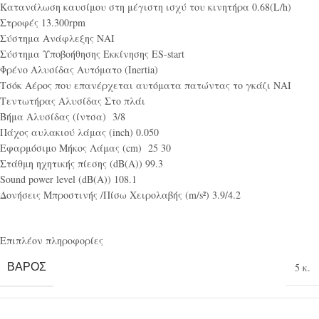
Κατανάλωση καυσίμου στη μέγιστη ισχύ του κινητήρα 0.68(L/h)
Στροφές 13.300rpm
Σύστημα Ανάφλεξης ΝΑΙ
Σύστημα Υποβοήθησης Εκκίνησης ES-start
Φρένο Αλυσίδας Αυτόματο (Inertia)
Τσόκ Αέρος που επανέρχεται αυτόματα πατώντας το γκάζι ΝΑΙ
Τεντωτήρας Αλυσίδας Στο πλάι
Βήμα Αλυσίδας (ίντσα) 3/8
Πάχος αυλακιού λάμας (inch) 0.050
Εφαρμόσιμο Μήκος Λάμας (cm) 25 30
Στάθμη ηχητικής πίεσης (dB(A)) 99.3
Sound power level (dB(A)) 108.1
Δονήσεις Μπροστινής /Πίσω Χειρολαβής (m/s²) 3.9/4.2
Επιπλέον πληροφορίες
ΒΆΡΟΣ
5 κ.