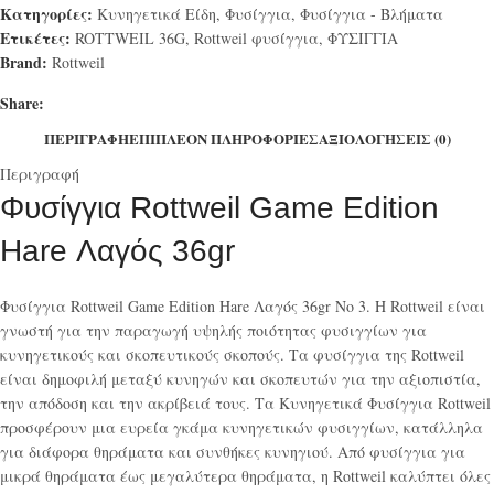
Κατηγορίες:
Κυνηγετικά Είδη
,
Φυσίγγια
,
Φυσίγγια - Βλήματα
Ετικέτες:
ROTTWEIL 36G
,
Rottweil φυσίγγια
,
ΦΥΣΙΓΓΙΑ
Brand:
Rottweil
Share:
ΠΕΡΙΓΡΑΦΉ
ΕΠΙΠΛΈΟΝ ΠΛΗΡΟΦΟΡΊΕΣ
ΑΞΙΟΛΟΓΉΣΕΙΣ (0)
Περιγραφή
Φυσίγγια Rottweil Game Edition
Hare Λαγός 36gr
Φυσίγγια Rottweil Game Edition Hare Λαγός 36gr No 3. Η Rottweil είναι
γνωστή για την παραγωγή υψηλής ποιότητας φυσιγγίων για
κυνηγετικούς και σκοπευτικούς σκοπούς. Τα φυσίγγια της Rottweil
είναι δημοφιλή μεταξύ κυνηγών και σκοπευτών για την αξιοπιστία,
την απόδοση και την ακρίβειά τους. Τα Κυνηγετικά Φυσίγγια Rottweil
προσφέρουν μια ευρεία γκάμα κυνηγετικών φυσιγγίων, κατάλληλα
για διάφορα θηράματα και συνθήκες κυνηγιού. Από φυσίγγια για
μικρά θηράματα έως μεγαλύτερα θηράματα, η Rottweil καλύπτει όλες