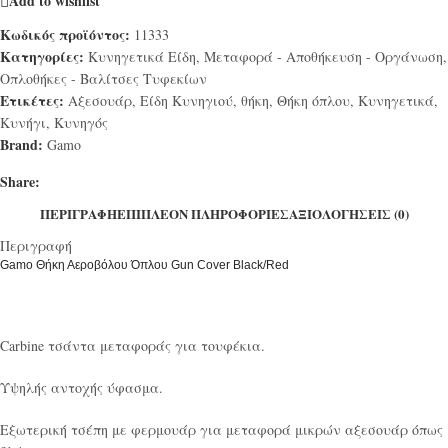
Add to wishlist
Κωδικός προϊόντος:
11333
Κατηγορίες:
Κυνηγετικά Είδη
,
Μεταφορά - Αποθήκευση - Οργάνωση
,
Οπλοθήκες - Βαλίτσες Τυφεκίων
Ετικέτες:
Αξεσουάρ
,
Είδη Κυνηγιού
,
θήκη
,
Θήκη όπλου
,
Κυνηγετικά
,
Κυνήγι
,
Κυνηγός
Brand:
Gamo
Share:
ΠΕΡΙΓΡΑΦΉ
ΕΠΙΠΛΈΟΝ ΠΛΗΡΟΦΟΡΊΕΣ
ΑΞΙΟΛΟΓΉΣΕΙΣ (0)
Περιγραφή
Gamo Θήκη Αεροβόλου Όπλου Gun Cover Black/Red
Carbine τσάντα μεταφοράς για τουφέκια.
Υψηλής αντοχής ύφασμα.
Εξωτερική τσέπη με φερμουάρ για μεταφορά μικρών αξεσουάρ όπως