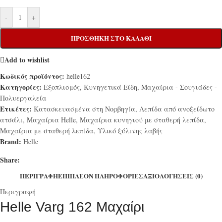
-
+
ΠΡΟΣΘΉΚΗ ΣΤΟ ΚΑΛΆΘΙ
Add to wishlist
Κωδικός προϊόντος:
helle162
Κατηγορίες:
Εξοπλισμός
,
Κυνηγετικά Είδη
,
Μαχαίρια - Σουγιάδες -
Πολυεργαλεία
Ετικέτες:
Κατασκευασμένα στη Νορβηγία
,
Λεπίδα από ανοξείδωτο
ατσάλι
,
Μαχαίρια Helle
,
Μαχαίρια κυνηγιού με σταθερή λεπίδα
,
Μαχαίρια με σταθερή λεπίδα
,
Υλικό ξύλινης λαβής
Brand:
Helle
Share:
ΠΕΡΙΓΡΑΦΉ
ΕΠΙΠΛΈΟΝ ΠΛΗΡΟΦΟΡΊΕΣ
ΑΞΙΟΛΟΓΉΣΕΙΣ (0)
Περιγραφή
Helle Varg 162 Μαχαίρι