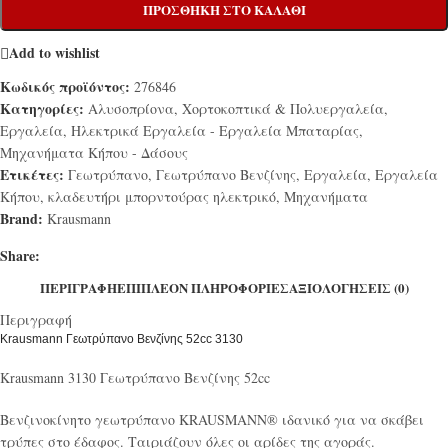
ΠΡΟΣΘΉΚΗ ΣΤΟ ΚΑΛΆΘΙ
Add to wishlist
Κωδικός προϊόντος:
276846
Κατηγορίες:
Αλυσοπρίονα, Χορτοκοπτικά & Πολυεργαλεία
,
Εργαλεία
,
Ηλεκτρικά Εργαλεία - Εργαλεία Μπαταρίας
,
Μηχανήματα Κήπου - Δάσους
Ετικέτες:
Γεωτρύπανο
,
Γεωτρύπανο Βενζίνης
,
Εργαλεία
,
Εργαλεία
Κήπου
,
κλαδευτήρι μπορντούρας ηλεκτρικό
,
Μηχανήματα
Brand:
Krausmann
Share:
ΠΕΡΙΓΡΑΦΉ
ΕΠΙΠΛΈΟΝ ΠΛΗΡΟΦΟΡΊΕΣ
ΑΞΙΟΛΟΓΉΣΕΙΣ (0)
Περιγραφή
Krausmann Γεωτρύπανο Βενζίνης 52cc 3130
Krausmann 3130 Γεωτρύπανο Βενζίνης 52cc
Βενζινοκίνητο γεωτρύπανο KRAUSMANN® ιδανικό για να σκάβει
τρύπες στο έδαφος. Ταιριάζουν όλες οι αρίδες της αγοράς.