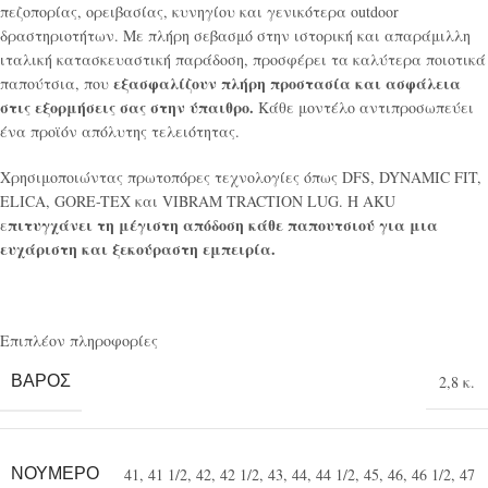
πεζοπορίας, ορειβασίας, κυνηγίου και γενικότερα outdoor
δραστηριοτήτων. Με πλήρη σεβασμό στην ιστορική και απαράμιλλη
ιταλική κατασκευαστική παράδοση, προσφέρει τα καλύτερα ποιοτικά
εξασφαλίζουν πλήρη προστασία και ασφάλεια
παπούτσια, που
στις εξορμήσεις σας στην ύπαιθρο.
Κάθε μοντέλο αντιπροσωπεύει
ένα προϊόν απόλυτης τελειότητας.
Χρησιμοποιώντας πρωτοπόρες τεχνολογίες όπως DFS, DYNAMIC FIT,
ELICA, GORE-TEX και VIBRAM TRACTION LUG. Η AKU
πιτυγχάνει τη μέγιστη απόδοση κάθε παπουτσιού για μια
ε
ευχάριστη και ξεκούραστη εμπειρία.
Επιπλέον πληροφορίες
ΒΆΡΟΣ
2,8 κ.
ΝΟΎΜΕΡΟ
41
,
41 1/2
,
42
,
42 1/2
,
43
,
44
,
44 1/2
,
45
,
46
,
46 1/2
,
47