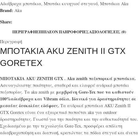
Αδιάβροχα μποτάκια
,
Μποτάκι κυνηγιού στεγανό
,
Μποτάκια Aku
Brand:
Aku
Share:
ΠΕΡΙΓΡΑΦΉ
ΕΠΙΠΛΈΟΝ ΠΛΗΡΟΦΟΡΊΕΣ
ΑΞΙΟΛΟΓΉΣΕΙΣ (0)
Περιγραφή
ΜΠΟΤΑΚΙΑ AKU ZENITH II GTX
GORETEX
ΜΠΟΤΑΚΙΑ AKU ZENITH GTX . Aku zenith πεζοπορικά μποτάκια.
Ασυναγώνιστης ποιότητας, σταθερό και ελαφρύ ανδρικό μποτάκι
μεμβράνη
Gore-Tex που τα καθιστούν
πεζοπορίας. Τα aku zenith με
100%αδιάβροχα και Vibram σόλα. Ιδανικό για δραστηριότητες σε
μεσαίας δυσκολίας εδάφους.
Τα ανδρικά μποτάκια AKU Zenith II
GTX Goretex είναι ένα εξαιρετικό παπούτσι aku για outdoor
δραστηριότητες. Γνωστό για την ποιότητα και την ανθεκτικότητά του.
Σχεδιασμένο με την τεχνολογία Gore-Tex, προσφέρει απόλυτη
αδιαβροχοποίηση και διαπνοή, κρατώντας τα πόδια στεγνά και άνετα