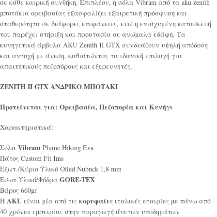
σε κάθε καιρική συνθήκη. Επιπλέον, η σόλα Vibram από τα aku zenith
μποτάκια ορειβασίας εξασφαλίζει εξαιρετική πρόσφυση και
σταθερότητα σε διάφορες επιφάνειες, ενώ η ενισχυμένη κατασκευή
του παρέχει στήριξη και προστασία σε ανώμαλα εδάφη. Τα
κυνηγετικά άρβυλα AKU Zenith II GTX συνδυάζουν υψηλή απόδοση
και αντοχή με άνεση, καθιστώντας τα ιδανική επιλογή για
απαιτητικούς πεζοπόρους και εξερευνητές.
ZENITH II GTX ΑΝΔΡΙΚΟ ΜΠΟΤΑΚΙ
Προτείνεται για:
Ορειβασία, Πεζοπορία και
Κυνήγι
Χαρακτηριστικά:
Vibram
Σόλα
Plume Hiking Eva
Πάτος Custom Fit Ims
Εξωτ./Κύριο Υλικό Oiled Nubuck 1,8 mm
GORE-TEX
Εσωτ.Υλικό/Φόδρα
Βάρος 660gr
AKU
κορυφαίες
Η
είναι μία από τις
ιταλικές εταιρίες με πάνω από
40 χρόνια εμπειρίας στην παραγωγή άνετων υποδημάτων