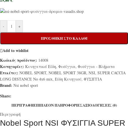
19,80
€
-
+
ΠΡΟΣΘΉΚΗ ΣΤΟ ΚΑΛΆΘΙ
Add to wishlist
Κωδικός προϊόντος:
14008
Κατηγορίες:
Κυνηγετικά Είδη
,
Φυσίγγια
,
Φυσίγγια - Βλήματα
Ετικέτες:
NOBEL SPORT
,
NOBEL SPORT 38GR
,
NSI
,
SUPER CACCIA
LONG DISTANCE No 4x6 mix
,
Είδη Κυνηγιού
,
ΦΥΣΙΓΓΙΑ
Brand:
Nsi nobel sport
Share:
ΠΕΡΙΓΡΑΦΉ
ΕΠΙΠΛΈΟΝ ΠΛΗΡΟΦΟΡΊΕΣ
ΑΞΙΟΛΟΓΉΣΕΙΣ (0)
Περιγραφή
Nobel Sport NSI ΦΥΣΙΓΓΙΑ SUPER