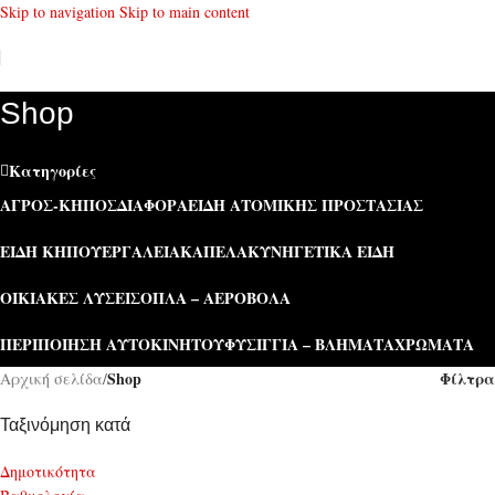
Skip to navigation
Skip to main content
Shop
Κατηγορίες
ΑΓΡΌΣ-ΚΉΠΟΣ
ΔΙΆΦΟΡΑ
ΕΊΔΗ ΑΤΟΜΙΚΉΣ ΠΡΟΣΤΑΣΊΑΣ
ΕΊΔΗ ΚΉΠΟΥ
ΕΡΓΑΛΕΊΑ
ΚΑΠΕΛΑ
ΚΥΝΗΓΕΤΙΚΆ ΕΊΔΗ
ΟΙΚΙΑΚΈΣ ΛΎΣΕΙΣ
ΌΠΛΑ – ΑΕΡΟΒΌΛΑ
ΠΕΡΙΠΟΊΗΣΗ ΑΥΤΟΚΙΝΉΤΟΥ
ΦΥΣΊΓΓΙΑ – ΒΛΉΜΑΤΑ
ΧΡΏΜΑΤΑ
Shop
Φίλτρα
Αρχική σελίδα
/
Ταξινόμηση κατά
Δημοτικότητα