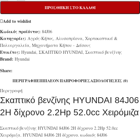
ΠΡΟΣΘΉΚΗ ΣΤΟ ΚΑΛΆΘΙ
Add to wishlist
Κωδικός προϊόντος:
84J06
Κατηγορίες:
Αγρός-Κήπος
,
Αλυσοπρίονα, Χορτοκοπτικά &
Πολυεργαλεία
,
Μηχανήματα Κήπου - Δάσους
Ετικέτες:
Hyundai
,
ΣΚΑΠΤΙΚΟ HYUNDAI
,
Σκαπτικό βενζίνης
Brand:
Hyundai
Share:
ΠΕΡΙΓΡΑΦΉ
ΕΠΙΠΛΈΟΝ ΠΛΗΡΟΦΟΡΊΕΣ
ΑΞΙΟΛΟΓΉΣΕΙΣ (0)
Περιγραφή
Σκαπτικό βενζίνης HYUNDAI 84J06
2H δίχρονο 2.2Hp 52.0cc Χειρόμιζα
Σκαπτικό βενζίνης HYUNDAI 84J06 2H δίχρονο 2.2Hp 52.0cc
Χειρόμιζα. HYUNDAI 84J06 2H δίχρονο. κωδικός 84J06